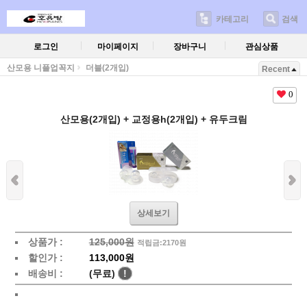
카테고리
검색
로그인
마이페이지
장바구니
관심상품
산모용 니플업꼭지
더블(2개입)
Recent
0
산모용(2개입) + 교정용h(2개입) + 유두크림
상세보기
상품가 :
125,000원
적립금:2170원
할인가 :
113,000원
배송비 :
(무료)
!