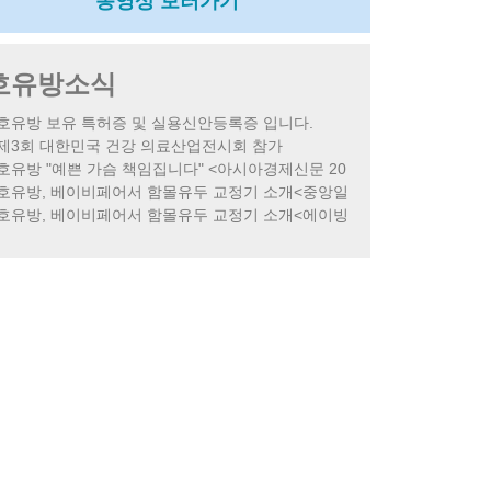
동영상 보러가기
호유방소식
호유방 보유 특허증 및 실용신안등록증 입니다.
제3회 대한민국 건강 의료산업전시회 참가
호유방 "예쁜 가슴 책임집니다" <아시아경제신문 20
호유방, 베이비페어서 함몰유두 교정기 소개<중앙일
호유방, 베이비페어서 함몰유두 교정기 소개<에이빙