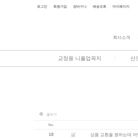
로그인
회원가입
장바구니
배송조회
마이페이지
회사소개
교정용 니플업꼭지
산
글쓰기
No.
18
상품 교환을 원하는데 어