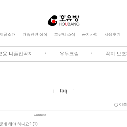
제품소개
가슴관련 상식
호유방 소식
공지사항
사용후기
모용 니플업꼭지
유두크림
꼭지 보조
faq
[
]
이
Content
(1)
떻게 해야 하나요?